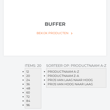
BUFFER
BEKIJK PRODUCTEN
keyboard_arrow_right
ITEMS:
20
SORTEER OP:
PRODUCTNAAM A-Z
12
PRODUCTNAAM A-Z
20
PRODUCTNAAM Z-A
24
PRIJS VAN LAAG NAAR HOOG
36
PRIJS VAN HOOG NAAR LAAG
48
60
72
84
96