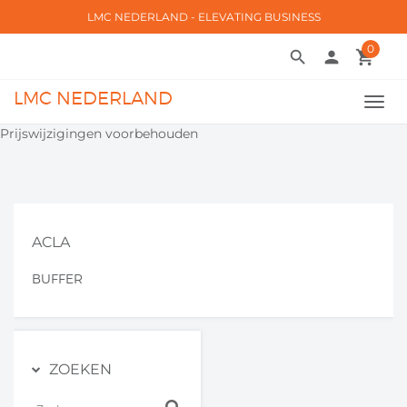
LMC NEDERLAND - ELEVATING BUSINESS
0
search
person
local_grocery_store
LMC NEDERLAND
TOGG
NAVI
Prijswijzigingen voorbehouden
ACLA
BUFFER
ZOEKEN