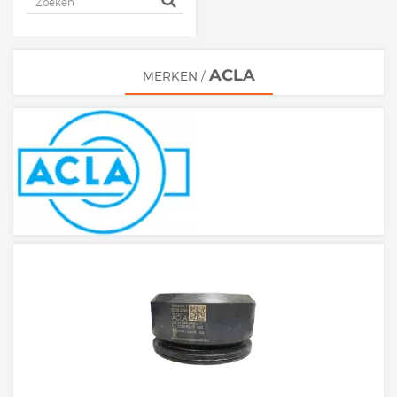
ACLA
MERKEN
/